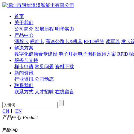
首页
关于我们
公司简介
发展历程
明华实力
产品中心
滴胶卡
标准卡
高速公路卡&机具
RFID标签
读写器
发卡
解决方案
数字化健康食堂建设
电子耳标电子围栏应用方案
RFID
服务与支持
样卡申请
常见问题
资料下载
新闻资讯
行业资讯
公司动态
联系我们
联系方式
人才招聘
在线留言
CN
丨
EN
产品中心
Product
产品中心